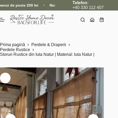
Sari
Telefon:
este 200 lei
•
Nou: Acum livrăm și internațional, direct din ma
la
+40 330 112 407
conținut
Coș
de
cumpărătu
Prima pagină
Perdele & Draperii
Perdele Rustice
Storuri Rustice din Iuta Natur | Material: Iuta Natur |