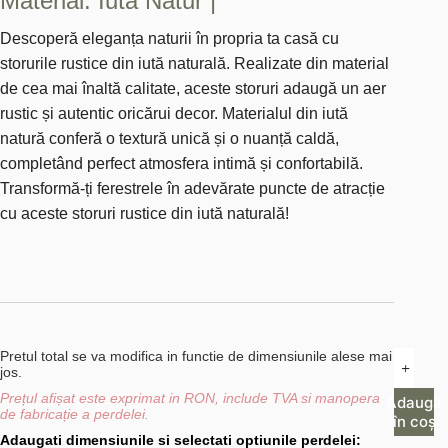
Material: Iuta Natur |
Descoperă eleganța naturii în propria ta casă cu
storurile rustice din iută naturală. Realizate din material
de cea mai înaltă calitate, aceste storuri adaugă un aer
rustic și autentic oricărui decor. Materialul din iută
natură conferă o textură unică și o nuanță caldă,
completând perfect atmosfera intimă și confortabilă.
Transformă-ți ferestrele în adevărate puncte de atracție
cu aceste storuri rustice din iută naturală!
Cantitat
Pretul total se va modifica in functie de dimensiunile alese mai 
jos.
Storuri
Rustice
Prețul afișat este exprimat in RON, include TVA si manopera 
Adaugă
din
de fabricație a perdelei.
în coș
Iuta
Adaugati dimensiunile si selectati optiunile perdelei:
Natur