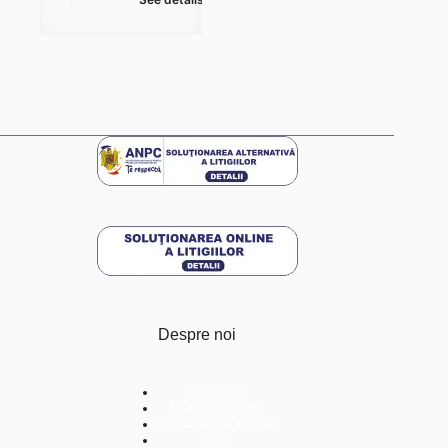
Despre noi
Despre noi
Întâlnește Echipa
Instructiuni de Ingrijire
Blog