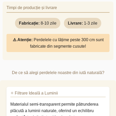
Timpi de producție și livrare
Fabricație:
8-10 zile
Livrare:
1-3 zile
⚠️ Atenție:
Perdelele cu lățime peste 300 cm sunt
fabricate din segmente cusute!
De ce să alegi perdelele noastre din iută naturală?
✧ Filtrare Ideală a Luminii
Materialul semi-transparent permite pătrunderea
plăcută a luminii naturale, oferind un echilibru