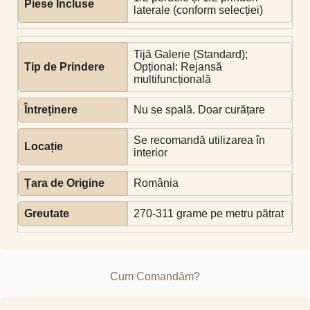
Piese Incluse
laterale (conform selecției)
Tijă Galerie (Standard);
Tip de Prindere
Opțional: Rejansă
multifuncțională
Întreținere
Nu se spală. Doar curățare
Se recomandă utilizarea în
Locație
interior
Țara de Origine
România
Greutate
270-311 grame pe metru pătrat
Cum Comandăm?