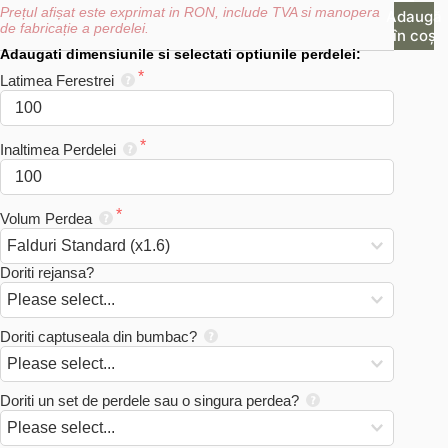
Rustice
Prețul afișat este exprimat in RON, include TVA si manopera 
Adaugă
Decorat
de fabricație a perdelei.
în coș
din
Adaugati dimensiunile si selectati optiunile perdelei:
Iuta
Natural
Latimea Ferestrei
Fina
Inaltimea Perdelei
Volum Perdea
Doriti rejansa?
Doriti captuseala din bumbac?
Doriti un set de perdele sau o singura perdea?