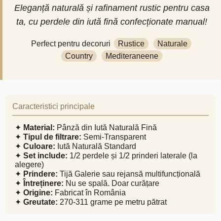
Eleganță naturală și rafinament rustic pentru casa
ta, cu perdele din iută fină confecționate manual!
Perfect pentru decoruri
Rustice
Naturale
Country
Mediteraneene
Caracteristici principale
✦
Material:
Pânză din Iută Naturală Fină
✦
Tipul de filtrare:
Semi-Transparent
✦
Culoare:
Iută Naturală Standard
✦
Set include:
1/2 perdele și 1/2 prinderi laterale (la
alegere)
✦
Prindere:
Tijă Galerie sau rejansă multifuncțională
✦
Întreținere:
Nu se spală. Doar curățare
✦
Origine:
Fabricat în România
✦
Greutate:
270-311 grame pe metru pătrat