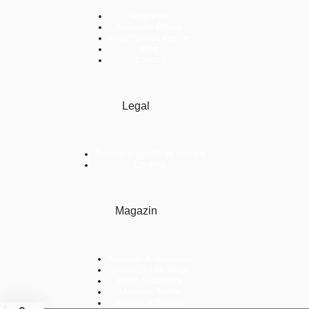
Despre noi
Întâlnește Echipa
Instructiuni de Ingrijire
Blog
Contact
Legal
Termeni și condiții de utilizare
Cookies
Magazin
Ambalaje & Suveniruri
Decorațiuni de Sezon
Genți & Accesorii
Materiale Textile
Perdele & Draperii