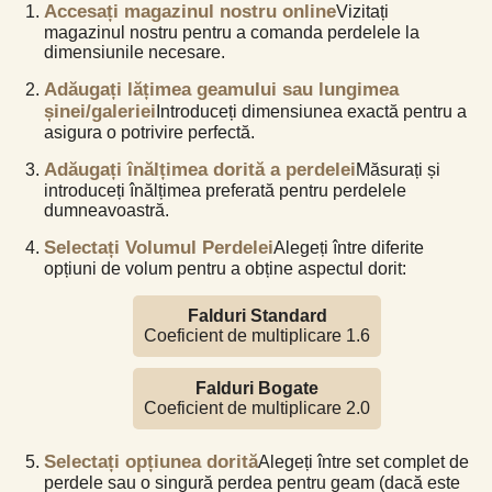
Accesați magazinul nostru online
Vizitați
magazinul nostru pentru a comanda perdelele la
dimensiunile necesare.
Adăugați lățimea geamului sau lungimea
șinei/galeriei
Introduceți dimensiunea exactă pentru a
asigura o potrivire perfectă.
Adăugați înălțimea dorită a perdelei
Măsurați și
introduceți înălțimea preferată pentru perdelele
dumneavoastră.
Selectați Volumul Perdelei
Alegeți între diferite
opțiuni de volum pentru a obține aspectul dorit:
Falduri Standard
Coeficient de multiplicare 1.6
Falduri Bogate
Coeficient de multiplicare 2.0
Selectați opțiunea dorită
Alegeți între set complet de
perdele sau o singură perdea pentru geam (dacă este