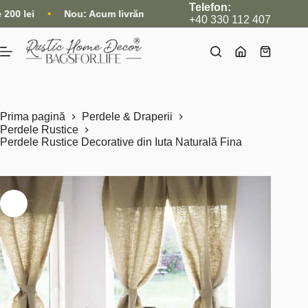
Sari
Telefon:
ou: Acum livrăm și internațional, direct din magazin
•
Timpul 
la
+40 330 112 407
conținut
Coș
de
cumpărătu
Prima pagină
Perdele & Draperii
Perdele Rustice
Perdele Rustice Decorative din Iuta Naturală Fina