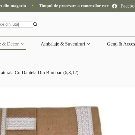
Facebo
procesare a comenzilor este de 10-15 zile lucrătoare
•
Livrare gratuit
 & Decor
Ambalaje & Suveniruri
Genți & Acces
Naturala Cu Dantela Din Bumbac (6,8,12)