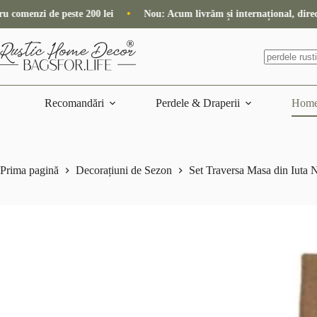
Sari
Nou: Acum livrăm și internațional, direct din magazin
•
Timpul de 
la
conținut
Niciun
rezultat
Recomandări
Perdele & Draperii
Home
Prima pagină
Decorațiuni de Sezon
Set Traversa Masa din Iuta 