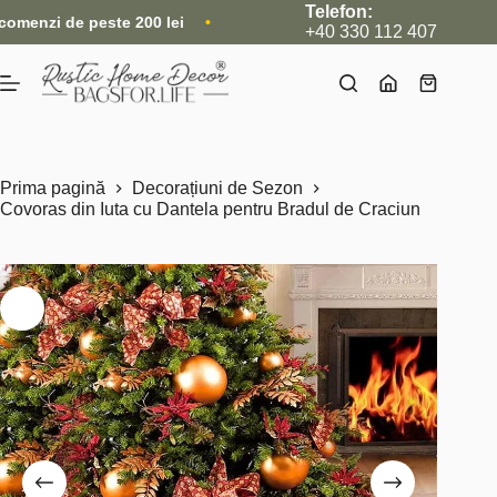
Sari
Telefon:
 peste 200 lei
•
Nou: Acum livrăm și internațional, direct din 
la
+40 330 112 407
conținut
Coș
de
cumpărătu
Prima pagină
Decorațiuni de Sezon
Covoras din Iuta cu Dantela pentru Bradul de Craciun