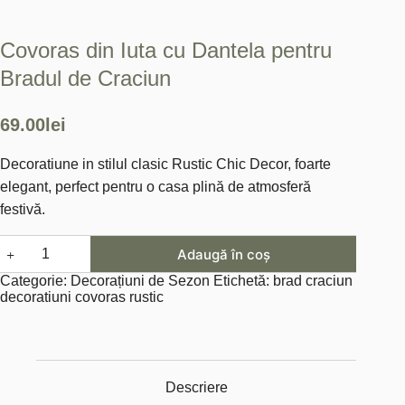
Covoras din Iuta cu Dantela pentru
Bradul de Craciun
69.00
lei
Decoratiune in stilul clasic Rustic Chic Decor, foarte
elegant, perfect pentru o casa plină de atmosferă
festivă.
Cantitate
Adaugă în coș
Covoras
din
Categorie:
Decorațiuni de Sezon
Etichetă:
brad craciun
Iuta
decoratiuni covoras rustic
cu
Dantela
pentru
Bradul
de
Craciun
Descriere