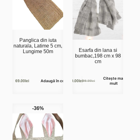
Panglica din iuta
naturala, Latime 5 cm,
Esarfa din lana si
Lungime 50m
bumbac,198 cm x 98
cm
Citește mai
Adaugă în coș
69.00
lei
29.00
lei
99.00
lei
Prețul
Prețul
mult
inițial
curent
a
este:
fost:
29.00lei.
99.00lei.
-36%