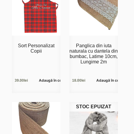
Sort Personalizat
Panglica din iuta
Copii
naturala cu dantela din
bumbac, Latime 10cm,
Lungime 2m
Adaugă în coș
Adaugă în coș
39.00
lei
18.00
lei
STOC EPUIZAT