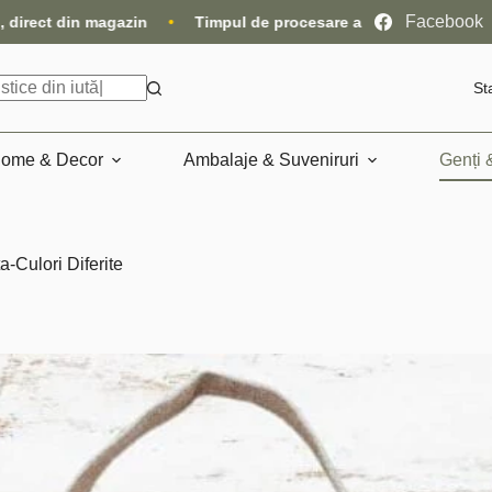
Facebook
are a comenzilor este de 10-15 zile lucrătoare
•
Livrare gratui
St
ome & Decor
Ambalaje & Suveniruri
Genți 
a-Culori Diferite