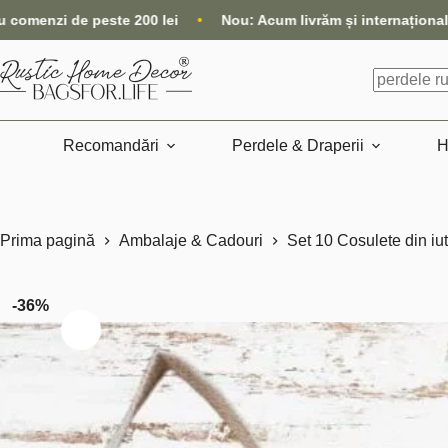
Sari
livrăm și internațional, direct din magazin
•
Timpul de proces
la
conținut
Niciun
rezultat
Recomandări
Perdele & Draperii
H
Prima pagină
Ambalaje & Cadouri
Set 10 Cosulete din iut
-36%