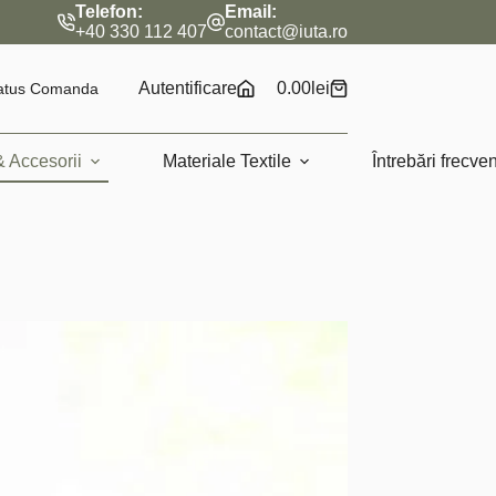
Telefon:
Email:
ucrătoare
•
Livrare gratuită pentru comenzi de peste 200 lei
+40 330 112 407
contact@iuta.ro
Autentificare
0.00
lei
atus Comanda
Coș
de
cumpărături
& Accesorii
Materiale Textile
Întrebări frecve