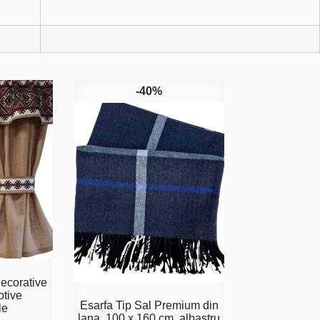
-40%
ecorative
otive
Esarfa Tip Sal Premium din
le
lana ,100 x 160 cm, albastru