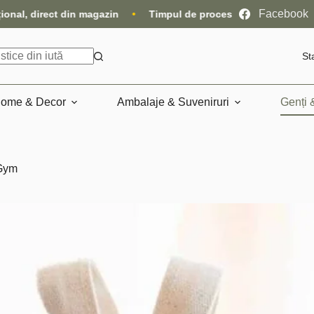
Facebook
agazin
•
Timpul de procesare a comenzilor este de 10-15 zile l
St
ome & Decor
Ambalaje & Suveniruri
Genți 
Gym