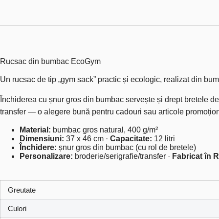
Rucsac din bumbac EcoGym
Un rucsac de tip „gym sack” practic și ecologic, realizat din bum
Închiderea cu șnur gros din bumbac servește și drept bretele de 
transfer — o alegere bună pentru cadouri sau articole promoțio
Material:
bumbac gros natural, 400 g/m²
Dimensiuni:
37 x 46 cm ·
Capacitate:
12 litri
Închidere:
șnur gros din bumbac (cu rol de bretele)
Personalizare:
broderie/serigrafie/transfer ·
Fabricat în 
Greutate
Culori