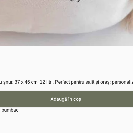
ur, 37 x 46 cm, 12 litri. Perfect pentru sală și oraș; personali
Adaugă în coș
al bumbac