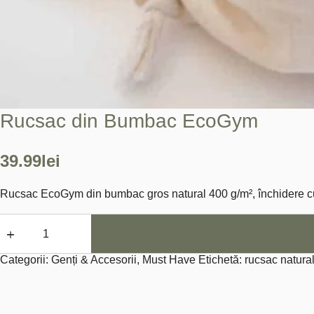
Rucsac din Bumbac EcoGym
39.99
lei
Rucsac EcoGym din bumbac gros natural 400 g/m², închidere cu șn
Cantitate
Rucsac
din
Bumbac
Categorii:
Genți & Accesorii
,
Must Have
Etichetă:
rucsac natur
EcoGym