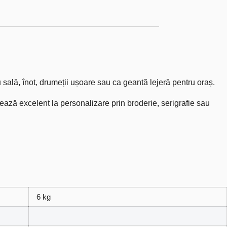
 sală, înot, drumeții ușoare sau ca geantă lejeră pentru oraș.
tează excelent la personalizare prin broderie, serigrafie sau
6 kg