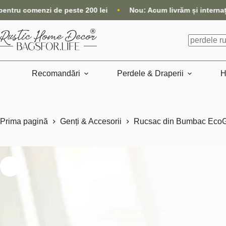
Sari
peste 200 lei
•
Nou: Acum livrăm și internațional, direct din m
la
conținut
Niciun
rezultat
Recomandări
Perdele & Draperii
H
Prima pagină
Genți & Accesorii
Rucsac din Bumbac Eco