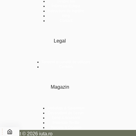
Despre noi
Întâlnește Echipa
Instructiuni de Ingrijire
Blog
Contact
Legal
Termeni și condiții de utilizare
Cookies
Magazin
Ambalaje & Suveniruri
Decorațiuni de Sezon
Genți & Accesorii
Materiale Textile
Perdele & Draperii
Copyright © 2026 iuta.ro