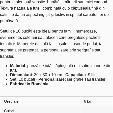
pentru a oferi ouă vopsite, bunătăți, mărturii sau mici cadouri.
Textura naturală a iutei, combinată cu o căptușeală fină din
satin, le dă un aspect îngrijit și festiv, în spiritul sărbătorilor de
primăvară.
Setul de 10 bucăți este ideal pentru familii numeroase,
evenimente, cofetării sau afaceri care pregătesc pachete
tematice. Mânerele din iută fac coșulețul ușor de purtat, iar
suprafața se pretează la personalizare prin serigrafie sau
transfer.
Material:
pânză de iută, căptușeală din satin, mânere din
iută
Dimensiuni:
30 x 30 x 10 cm ·
Capacitate:
9 litri
Set:
10 bucăți ·
Personalizare:
serigrafie sau transfer
Fabricat în România
Greutate
6 kg
Culori