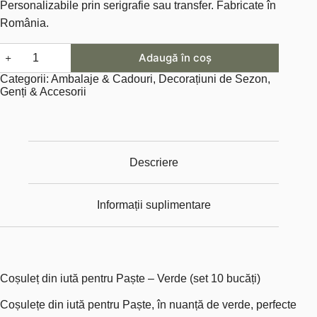
Personalizabile prin serigrafie sau transfer. Fabricate în
fost:
190.00lei.
România.
299.00lei.
Cantitate
Adaugă în coș
Set
10
Categorii:
Ambalaje & Cadouri
,
Decorațiuni de Sezon
,
Bucati
Genți & Accesorii
Cosulet
din
iuta
-
Verde
Descriere
Informații suplimentare
Coșuleț din iută pentru Paște – Verde (set 10 bucăți)
Coșulețe din iută pentru Paște, în nuanță de verde, perfecte