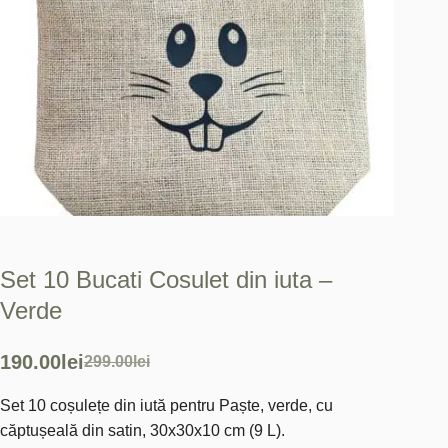
Set 10 Bucati Cosulet din iuta –
Verde
190.00
lei
299.00
lei
Prețul
Prețul
Set 10 coșulețe din iută pentru Paște, verde, cu
inițial
curent
căptușeală din satin, 30x30x10 cm (9 L).
a
este: