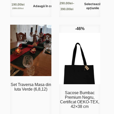
Acest
290.00
lei
–
Selectează
190.00
lei
Adaugă în coș
produs
Prețul
Prețul
Interval
opțiunile
299.00
lei
390.00
lei
are
inițial
curent
de
mai
a
este:
prețuri:
fost:
190.00lei.
290.00lei
multe
299.00lei.
până
variații.
la
-46%
Opțiunile
390.00lei
pot
fi
alese
în
pagina
produsului.
Set Traversa Masa din
Iuta Verde (6,8,12)
Sacose Bumbac
Premium Negru,
Certificat OEKO-TEX,
42×38 cm