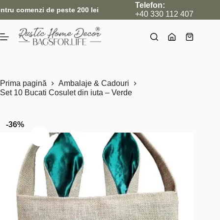
Sari
Telefon:
omenzi de peste 200 lei
•
Nou: Acum livrăm și internațional, d
la
+40 330 112 407
conținut
Coș
de
cumpărătu
Prima pagină
Ambalaje & Cadouri
Set 10 Bucati Cosulet din iuta – Verde
-36%