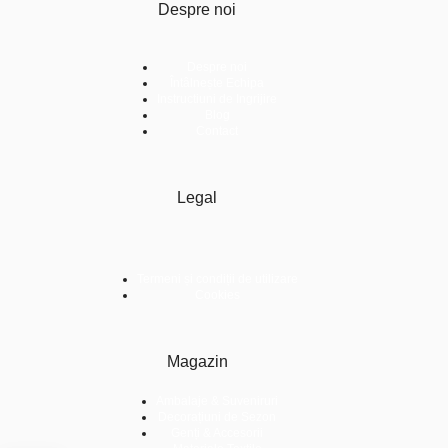
Despre noi
Despre noi
Întâlnește Echipa
Instructiuni de Ingrijire
Blog
Contact
Legal
Termeni și condiții de utilizare
Cookies
Magazin
Ambalaje & Suveniruri
Decorațiuni de Sezon
Genți & Accesorii