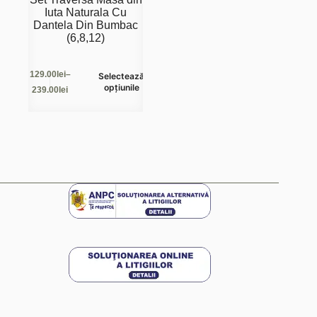
Iuta Naturala Cu
Dantela Din Bumbac
(6,8,12)
Acest
129.00
lei
–
Selectează
produs
Interval
opțiunile
239.00
lei
are
de
mai
prețuri:
129.00lei
multe
până
variații.
la
Opțiunile
239.00lei
pot
fi
alese
în
pagina
produsului.