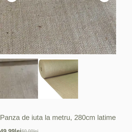
Panza de iuta la metru, 280cm latime
49.99
lei
60.00
lei