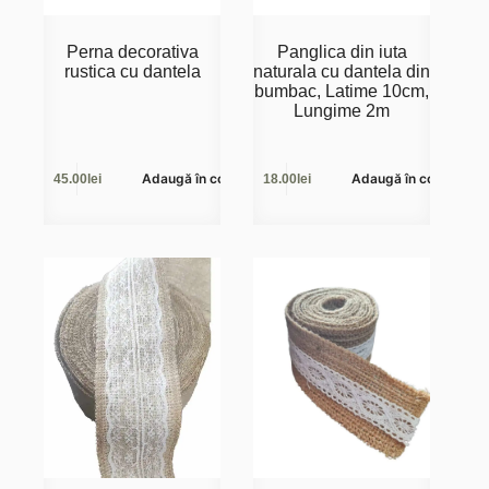
Perna decorativa
Panglica din iuta
rustica cu dantela
naturala cu dantela din
bumbac, Latime 10cm,
Lungime 2m
Adaugă în coș
Adaugă în coș
45.00
lei
18.00
lei