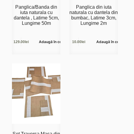
Panglica/Banda din
Panglica din iuta
iuta naturala cu
naturala cu dantela din
dantela , Latime 5cm,
bumbac, Latime 3cm,
Lungime 50m
Lungime 2m
Adaugă în coș
Adaugă în coș
129.00
lei
10.00
lei
Set Traversa Masa din