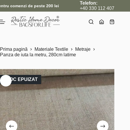
Sari
Telefon:
omenzi de peste 200 lei
•
Nou: Acum livrăm și internațional, d
la
+40 330 112 407
conținut
Coș
de
cumpărătu
Prima pagină
Materiale Textile
Metraje
Panza de iuta la metru, 280cm latime
STOC EPUIZAT