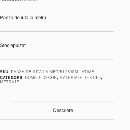
Prețul
Prețul
inițial
curent
Panza de iuta la metru
a
este:
fost:
49.99lei.
60.00lei.
Stoc epuizat
SKU:
PANZA-DE-IUTA-LA-METRU-280CM-LATIME
CATEGORII:
HOME & DECOR
,
MATERIALE TEXTILE
,
METRAJE
Descriere