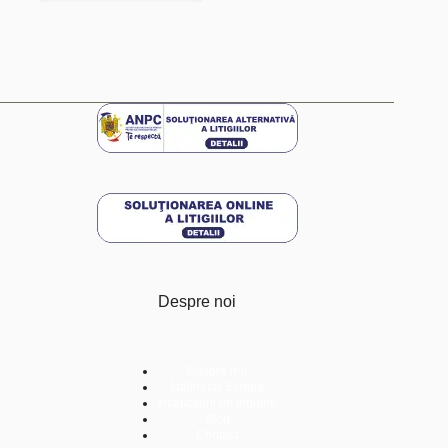
Despre noi
Despre noi
Întâlnește Echipa
Instructiuni de Ingrijire
Blog
Contact