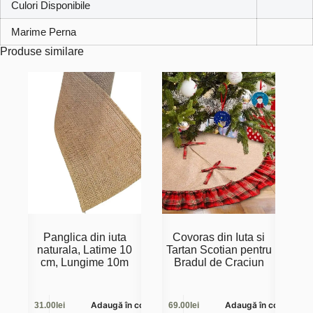
Culori Disponibile
Marime Perna
Produse similare
Panglica din iuta
Covoras din Iuta si
naturala, Latime 10
Tartan Scotian pentru
cm, Lungime 10m
Bradul de Craciun
Adaugă în coș
Adaugă în coș
31.00
lei
69.00
lei