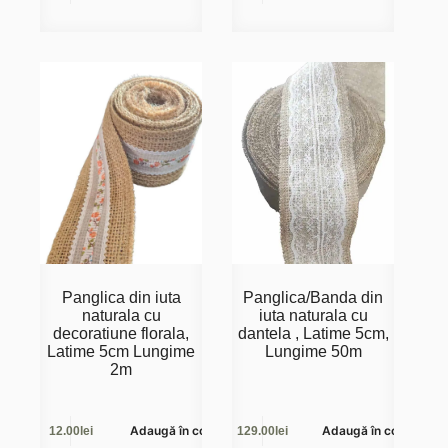
Panglica din iuta
Panglica/Banda din
naturala cu
iuta naturala cu
decoratiune florala,
dantela , Latime 5cm,
Latime 5cm Lungime
Lungime 50m
2m
Adaugă în coș
Adaugă în coș
12.00
lei
129.00
lei