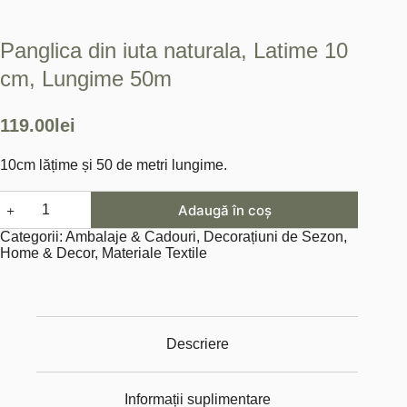
Panglica din iuta naturala, Latime 10
cm, Lungime 50m
119.00
lei
10cm lățime și 50 de metri lungime.
Cantitate
Adaugă în coș
Panglica
din
Categorii:
Ambalaje & Cadouri
,
Decorațiuni de Sezon
,
iuta
Home & Decor
,
Materiale Textile
naturala,
Latime
10
cm,
Lungime
50m
Descriere
Informații suplimentare