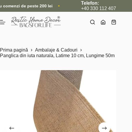
Sari
Telefon:
zi de peste 200 lei
•
Nou: Acum livrăm și internațional, direct
la
+40 330 112 407
conținut
Coș
de
cumpărătu
Prima pagină
Ambalaje & Cadouri
Panglica din iuta naturala, Latime 10 cm, Lungime 50m