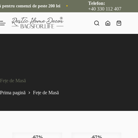
Sari
Telefon:
tru comenzi de peste 200 lei
•
Nou: Acum livrăm și internațional, dir
la
+40 330 112 407
conținut
Coș
de
cumpărătur
Fețe de Masă
Prima pagină
Fețe de Masă
-67%
-67%