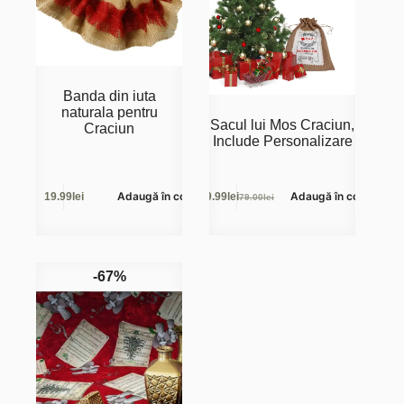
Banda din iuta
naturala pentru
Sacul lui Mos Craciun,
Craciun
Include Personalizare
Adaugă în coș
Adaugă în coș
19.99
lei
49.99
lei
79.00
lei
Prețul
Prețul
inițial
curent
a
este:
fost:
49.99lei.
79.00lei.
-67%