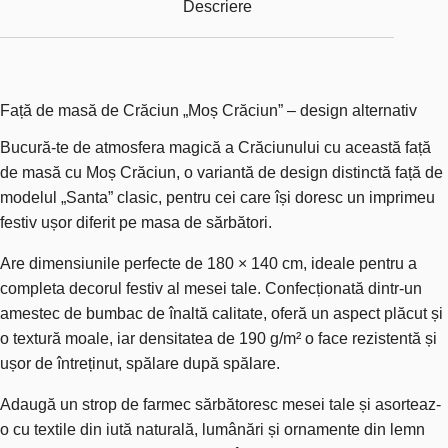
Descriere
Față de masă de Crăciun „Moș Crăciun” – design alternativ
Bucură-te de atmosfera magică a Crăciunului cu această față
de masă cu Moș Crăciun, o variantă de design distinctă față de
modelul „Santa” clasic, pentru cei care își doresc un imprimeu
festiv ușor diferit pe masa de sărbători.
Are dimensiunile perfecte de 180 × 140 cm, ideale pentru a
completa decorul festiv al mesei tale. Confecționată dintr-un
amestec de bumbac de înaltă calitate, oferă un aspect plăcut și
o textură moale, iar densitatea de 190 g/m² o face rezistentă și
ușor de întreținut, spălare după spălare.
Adaugă un strop de farmec sărbătoresc mesei tale și asorteaz-
o cu textile din iută naturală, lumânări și ornamente din lemn