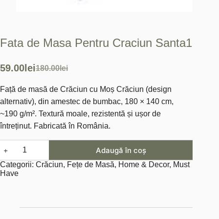
Fata de Masa Pentru Craciun Santa1
59.00
lei
180.00
lei
Prețul
Prețul
Față de masă de Crăciun cu Moș Crăciun (design
inițial
curent
alternativ), din amestec de bumbac, 180 × 140 cm,
a
este:
~190 g/m². Textură moale, rezistentă și ușor de
fost:
59.00lei.
întreținut. Fabricată în România.
180.00lei.
Cantitate
Adaugă în coș
Fata
de
Categorii:
Crăciun
,
Fețe de Masă
,
Home & Decor
,
Must
Masa
Have
Pentru
Craciun
Santa1