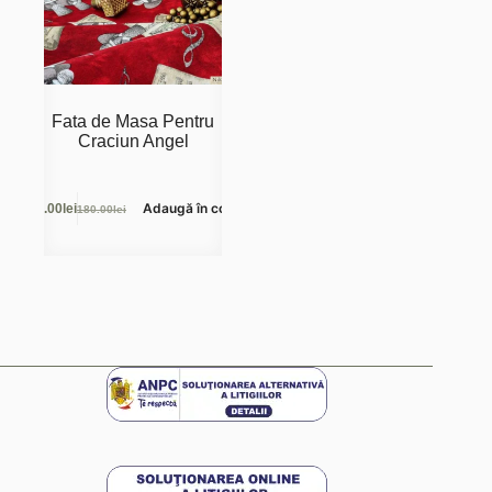
Fata de Masa Pentru
Craciun Angel
Adaugă în coș
59.00
lei
180.00
lei
Prețul
Prețul
inițial
curent
a
este:
fost:
59.00lei.
180.00lei.