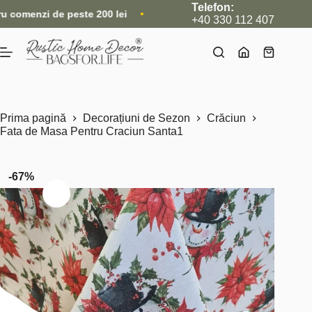
Sari
Telefon:
i de peste 200 lei
•
Nou: Acum livrăm și internațional, direct 
la
+40 330 112 407
conținut
Coș
de
cumpărătu
Prima pagină
Decorațiuni de Sezon
Crăciun
Fata de Masa Pentru Craciun Santa1
-67%