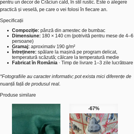
pentru un decor de Crăciun cald, în stil rustic. Este o alegere
practică și veselă, pe care o vei folosi în fiecare an.
Specificații
Compoziție:
pânză din amestec de bumbac
Dimensiune:
180 × 140 cm (potrivită pentru mese de 4–6
persoane)
Gramaj:
aproximativ 190 g/m²
Întreținere:
spălare la mașină pe program delicat,
temperatură scăzută; călcare la temperatură medie
Fabricat în România
· Timp de livrare 1–3 zile lucrătoare
*Fotografiile au caracter informativ; pot exista mici diferențe de
nuanță față de produsul real.
Produse similare
-67%