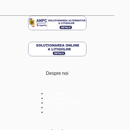
Despre noi
Despre noi
Întâlnește Echipa
Instructiuni de Ingrijire
Blog
Contact