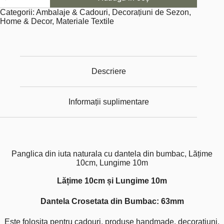
din
Categorii:
Ambalaje & Cadouri
,
Decorațiuni de Sezon
,
iuta
Home & Decor
,
Materiale Textile
naturala
cu
dantela
din
bumbac,
Latime
Descriere
10cm,
Lungime
10m
Informații suplimentare
Panglica din iuta naturala cu dantela din bumbac, Lățime
10cm, Lungime 10m
Lățime 10cm și Lungime 10m
Dantela Crosetata din Bumbac: 63mm
Este folosita pentru cadouri, produse handmade, decorațiuni,