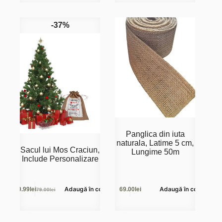
a
este:
fost:
49.99lei.
60.00lei.
-37%
Panglica din iuta
naturala, Latime 5 cm,
Sacul lui Mos Craciun,
Lungime 50m
Include Personalizare
Adaugă în coș
Adaugă în coș
49.99
lei
69.00
lei
79.00
lei
Prețul
Prețul
inițial
curent
a
este:
fost:
49.99lei.