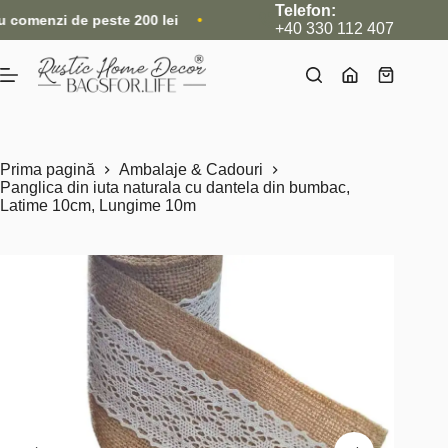
Sari
Telefon:
nzi de peste 200 lei
•
Nou: Acum livrăm și internațional, direc
la
+40 330 112 407
conținut
Coș
de
cumpărătu
Prima pagină
Ambalaje & Cadouri
Panglica din iuta naturala cu dantela din bumbac,
Latime 10cm, Lungime 10m