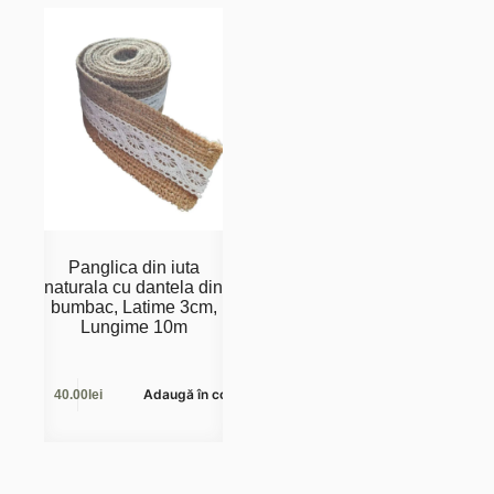
79.00lei.
Panglica din iuta
naturala cu dantela din
bumbac, Latime 3cm,
Lungime 10m
Adaugă în coș
40.00
lei