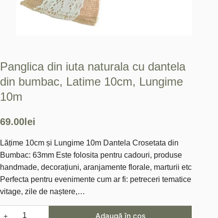
Panglica din iuta naturala cu dantela
din bumbac, Latime 10cm, Lungime
10m
69.00
lei
Lățime 10cm și Lungime 10m Dantela Crosetata din
Bumbac: 63mm Este folosita pentru cadouri, produse
handmade, decorațiuni, aranjamente florale, marturii etc
Perfecta pentru evenimente cum ar fi: petreceri tematice
vitage, zile de naștere,…
Cantitate
Adaugă în coș
Panglica