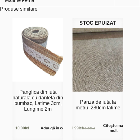
Marime Perna
Produse similare
STOC EPUIZAT
Panglica din iuta
naturala cu dantela din
Panza de iuta la
bumbac, Latime 3cm,
metru, 280cm latime
Lungime 2m
Citește mai
Adaugă în coș
10.00
lei
49.99
lei
60.00
lei
Prețul
Prețul
mult
inițial
curent